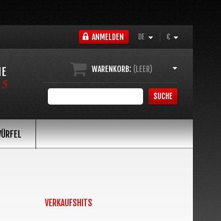
ANMELDEN
DE
€
WARENKORB:
(LEER)
NE
15
SUCHE
ÜRFEL
VERKAUFSHITS