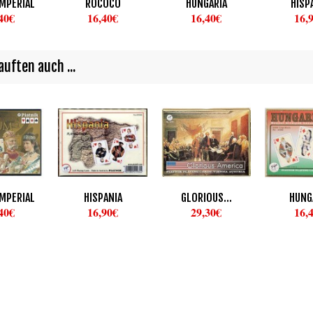
IMPERIAL
ROCOCO
HUNGARIA
HISP
40€
16,40€
16,40€
16,
uften auch ...
IMPERIAL
HISPANIA
GLORIOUS...
HUNG
40€
16,90€
29,30€
16,