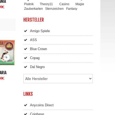
ANIA
TUDOR ROSE
FRANCE ROYAL
GLORIO
Piatnik
Theory11
Casino
Magie
90€
16,40€
16,40€
29,3
Zauberkarten
Sternzeichen
Fantasy
HERSTELLER
Amigo Spiele
ASS
Blue Crown
Copag
Dal Negro
ARIA
BOHEMIA /...
POLONIA
UKRAINE 
40€
16,40€
16,40€
19,4
LINKS
Anycoins Direct
Coinbase