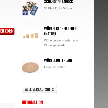
SCHAFKOPF TAROCK
36 Blatt 11,3 x 5,8 cm
WÜRFELBECHER LEDER
DEN KORB
(NATUR)
Würfelbecher werden one
Würfel geliefert!
WÜRFELUNTERLAGE
Leder, 3 Größen
ALLE VERKAUFSHITS
INFORMATION