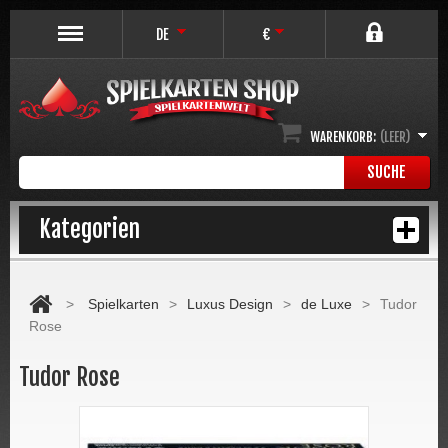
DE
€
WARENKORB:
(LEER)
SUCHE
Kategorien
>
Spielkarten
>
Luxus Design
>
de Luxe
>
Tudor
Rose
Tudor Rose