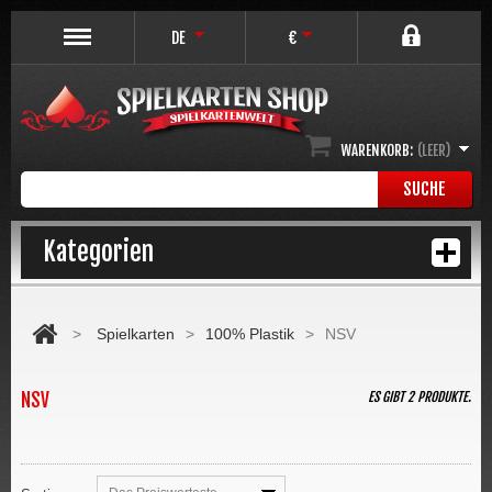
DE
€
WARENKORB:
(LEER)
SUCHE
Kategorien
>
Spielkarten
>
100% Plastik
>
NSV
NSV
ES GIBT 2 PRODUKTE.