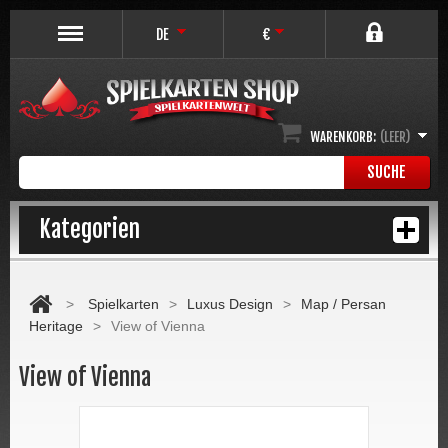
DE
€
WARENKORB:
(LEER)
SUCHE
Kategorien
>
Spielkarten
>
Luxus Design
>
Map / Persan
Heritage
>
View of Vienna
View of Vienna