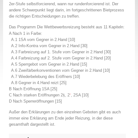
2er-Stufe selbstforcierend, wann nur rundenforcierend ist. Der
andere Schwerpunkt liegt darin, im fortgeschrittenen Bietprozess
die richtigen Entscheidungen zu treffen.
Das Programm Die Wettbewerbsreizung besteht aus 11 Kapiteln:
A Nach 1 in Farbe:
A.1 1SA vom Gegner in 2.Hand [10]
A.2 Info-Kontra vom Gegner in 2.Hand [30]
A.3 Farbreizung auf 1. Stufe vom Gegner in 2.Hand [30]
A.4 Farbreizung auf 2. Stufe vom Gegner in 2.Hand [20]
A.5 Sperrgebot vom Gegner in 2.Hand [15]
A.6 Zweifärberkonventionen vom Gegner in 2.Hand [10]
A.7 Wiederbelebung des Eröffners [10]
A.8 Gegner in 4.Hand reizt [25]
B Nach Eröffnung 1SA [25]
C Nach starken Eröffnungen 2
§
, 2
¨
, 2SA [10]
D Nach Sperreröffnungen [15]
Außer den Erklärungen zu den einzelnen Geboten gibt es auch
immer eine Erklärung am Ende jeder Reizung, in der diese
gesamthaft dargestellt ist.