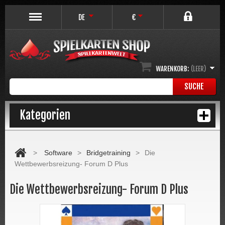
DE
€
WARENKORB:
(LEER)
SUCHE
Kategorien
>
Software
>
Bridgetraining
>
Die
Wettbewerbsreizung- Forum D Plus
Die Wettbewerbsreizung- Forum D Plus