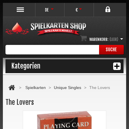
DE
€
WARENKORB:
(LEER)
SUCHE
Kategorien
>
Spielkarten
>
Unique Singles
>
The Lovers
The Lovers