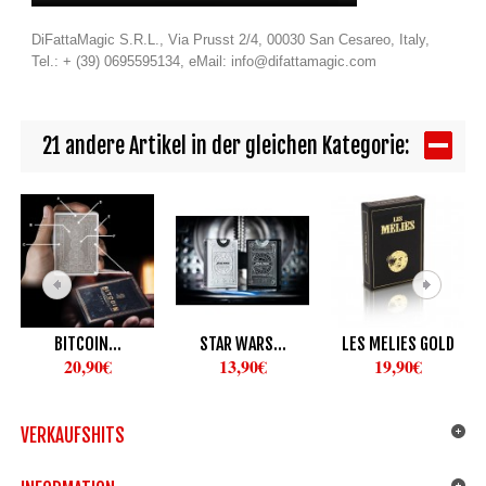
DiFattaMagic S.R.L., Via Prusst 2/4, 00030 San Cesareo, Italy,
Tel.: + (39) 0695595134, eMail: info@difattamagic.com
21 andere Artikel in der gleichen Kategorie:
BITCOIN...
STAR WARS...
LES MELIES GOLD
20,90€
13,90€
19,90€
VERKAUFSHITS