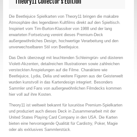
Theory11 Collector’s Edition
Die Beetlejuice Spielkarten von Theory11 bringen die makabre
Atmosphäre des legendären Kultfilms direkt auf den Spieltisch.
Inspiriert vom Tim-Burton-Klassiker von 1988 und der lang
erwarteten Fortsetzung vereint dieses Premium-Deck
außergewöhnliches Design, hochwertige Verarbeitung und den
unverwechselbaren Stil von Beetlejuice.
Das Deck überzeugt mit leuchtenden Schleimgrün- und düsteren
Violett-Akzenten, detailreichen Illustrationen sowie zahlreichen
versteckten Anspielungen auf die Filme. Charaktere wie
Beetlejuice, Lydia, Delia und weitere Figuren aus der Geisterwelt
wurden kunstvoll in das Kartendesign integriert. Besonders
Sammler und Fans von außergewöhnlichen Filmdecks kommen
hier voll auf ihre Kosten.
Theory11 ist weltweit bekannt für luxuriöse Premium-Spielkarten
und produziert auch dieses Deck in Zusammenarbeit mit der
United States Playing Card Company in den USA. Die Karten
bieten eine hervorragende Qualität für Cardistry, Poker, Magie
oder als exklusives Sammlerstück.