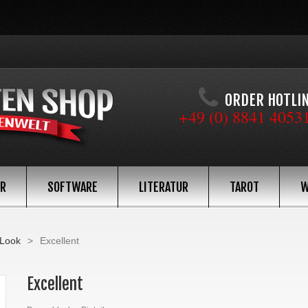
ORDER HOTLI
+49 (0) 8841 4053
ÖR
SOFTWARE
LITERATUR
TAROT
W
 Look
>
Excellent
Excellent