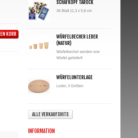
SCHAFKOPF TAROCK
36 Blatt 11,3 x 5,8 cm
DEN KORB
WÜRFELBECHER LEDER
(NATUR)
Würfelbecher werden one
Würfel geliefert!
WÜRFELUNTERLAGE
Leder, 3 Größen
ALLE VERKAUFSHITS
INFORMATION