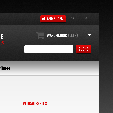
ANMELDEN
DE
€
WARENKORB:
(LEER)
NE
15
SUCHE
ÜRFEL
VERKAUFSHITS