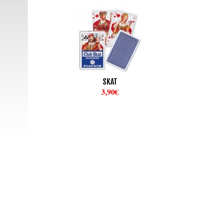
SKAT
3,90€