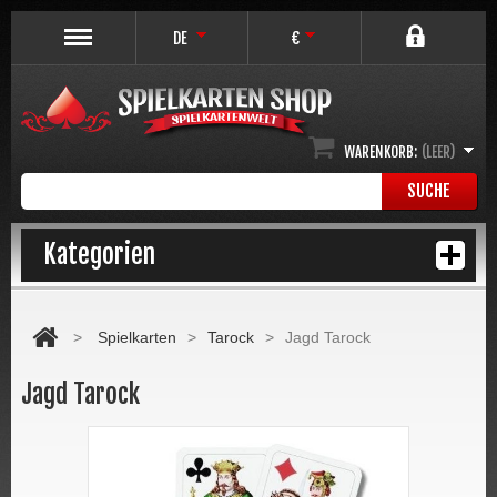
DE
€
WARENKORB:
(LEER)
SUCHE
Kategorien
>
Spielkarten
>
Tarock
>
Jagd Tarock
Jagd Tarock