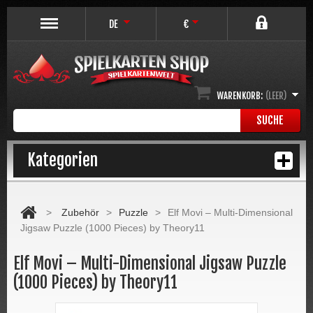
DE
€
WARENKORB:
(LEER)
SUCHE
Kategorien
>
Zubehör
>
Puzzle
>
Elf Movi – Multi-Dimensional
Jigsaw Puzzle (1000 Pieces) by Theory11
Elf Movi – Multi-Dimensional Jigsaw Puzzle
(1000 Pieces) by Theory11