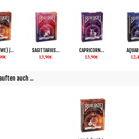
WE) /...
SAGITTARIUS...
CAPRICORN...
AQUARI
90€
13,90€
13,90€
12,
uften auch ...