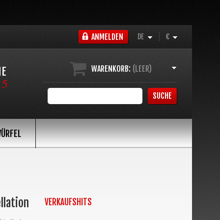
ANMELDEN
DE
€
WARENKORB:
(LEER)
NE
15
SUCHE
ÜRFEL
llation
VERKAUFSHITS