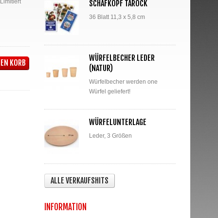
imitiert
SCHAFKOPF TAROCK
36 Blatt 11,3 x 5,8 cm
WÜRFELBECHER LEDER
DEN KORB
(NATUR)
Würfelbecher werden one
Würfel geliefert!
WÜRFELUNTERLAGE
Leder, 3 Größen
ALLE VERKAUFSHITS
INFORMATION