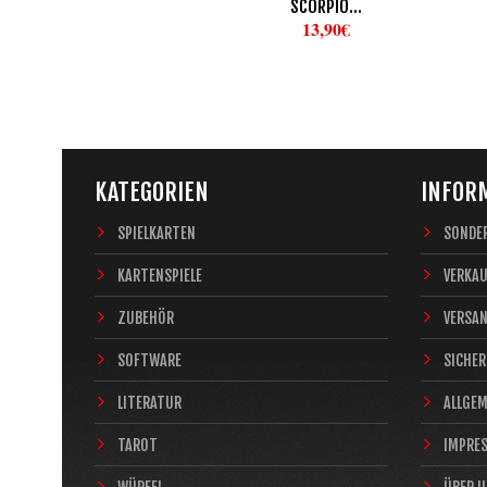
SCORPIO...
13,90€
KATEGORIEN
INFOR
SPIELKARTEN
SONDE
KARTENSPIELE
VERKA
ZUBEHÖR
VERSA
SOFTWARE
SICHER
LITERATUR
ALLGE
TAROT
IMPRE