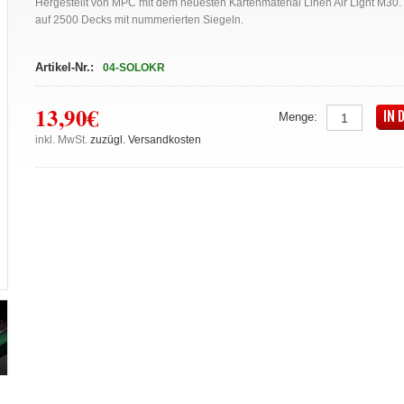
Hergestellt von MPC mit dem neuesten Kartenmaterial Linen Air Light M30. L
auf 2500 Decks mit nummerierten Siegeln.
Artikel-Nr.:
04-SOLOKR
13,90€
IN 
Menge:
inkl. MwSt.
zuzügl. Versandkosten