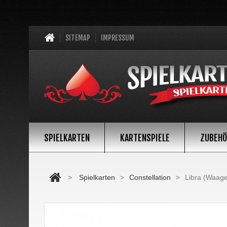
SITEMAP
IMPRESSUM
SPIELKARTEN
KARTENSPIELE
ZUBEH
>
Spielkarten
>
Constellation
>
Libra (Waage)