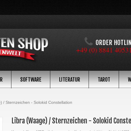
ORDER HOTLI
+49 (0) 8841 4053
ÖR
SOFTWARE
LITERATUR
TAROT
W
 / Sternzeichen - Solokid Constellation
Libra (Waage) / Sternzeichen - Solokid Conste