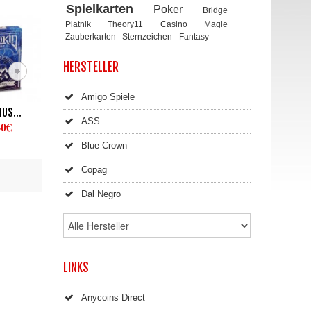
Spielkarten
Poker
Bridge
Piatnik
Theory11
Casino
Magie
Zauberkarten
Sternzeichen
Fantasy
HERSTELLER
Amigo Spiele
US...
VIRGO...
ARIES...
GEMIN
ASS
40€
13,90€
13,90€
13,9
Blue Crown
Copag
Dal Negro
LINKS
Anycoins Direct