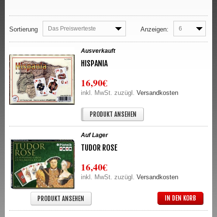
Das Preiswerteste
6
Sortierung
Anzeigen:
Ausverkauft
HISPANIA
16,90€
inkl. MwSt. zuzügl.
Versandkosten
IN DEN KORB
PRODUKT ANSEHEN
Auf Lager
TUDOR ROSE
16,40€
inkl. MwSt. zuzügl.
Versandkosten
IN DEN KORB
PRODUKT ANSEHEN