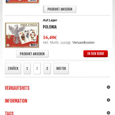
IN DEN KORB
PRODUKT ANSEHEN
Auf Lager
POLONIA
16,40€
inkl. MwSt. zuzügl.
Versandkosten
IN DEN KORB
PRODUKT ANSEHEN
ZURÜCK
1
2
3
WEITER
VERKAUFSHITS
INFORMATION
TAGS