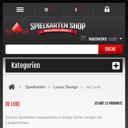
DE
€
WARENKORB:
(LEER)
SUCHE
Kategorien
>
Spielkarten
>
Luxus Design
>
de Luxe
DE LUXE
ES GIBT 13 PRODUKTE.
Schöne Spielkarten Doppeldecks in Bridge Größe meisten mit
Ländermotiven